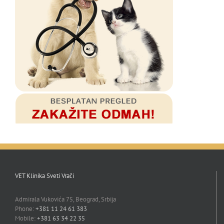
VET Klinika Sveti Vrači
Admirala Vukovića 75, Beograd, Srbija
Phone:
+381 11 24 61 383
Mobile:
+381 63 34 22 35