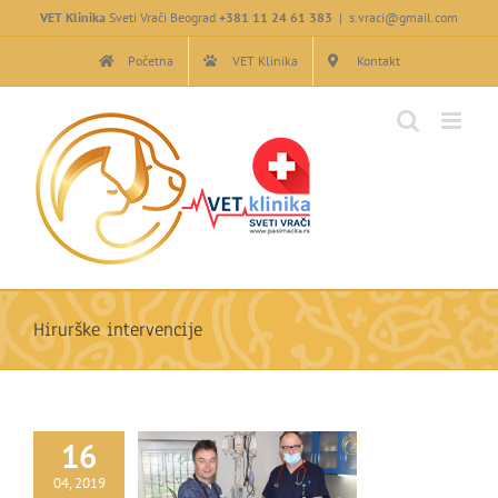
Skip
VET Klinika
Sveti Vrači Beograd
+381 11 24 61 383
|
s.vraci@gmail.com
to
content
Početna
VET Klinika
Kontakt
Hirurške intervencije
16
04, 2019