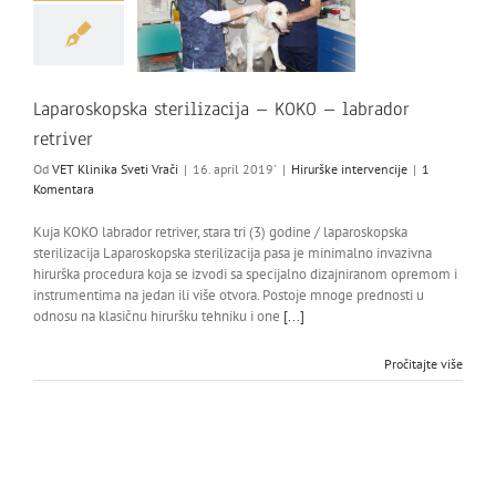
Laparoskopska sterilizacija – KOKO – labrador
retriver
Od
VET Klinika Sveti Vrači
|
16. april 2019'
|
Hirurške intervencije
|
1
Komentara
Kuja KOKO labrador retriver, stara tri (3) godine / laparoskopska
sterilizacija Laparoskopska sterilizacija pasa je minimalno invazivna
hirurška procedura koja se izvodi sa specijalno dizajniranom opremom i
instrumentima na jedan ili više otvora. Postoje mnoge prednosti u
odnosu na klasičnu hiruršku tehniku i one
[...]
Pročitajte više