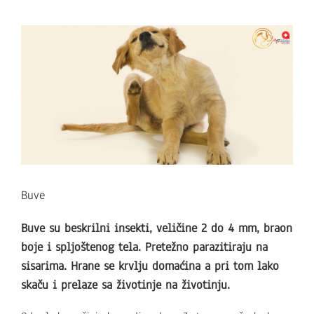
View
Larger
Image
Buve
Buve su beskrilni insekti, veličine 2 do 4 mm, braon
boje i spljoštenog tela. Pretežno parazitiraju na
sisarima. Hrane se krvlju domaćina a pri tom lako
skaču i prelaze sa životinje na životinju.