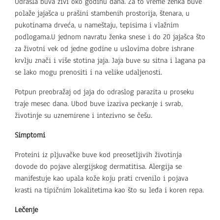
Odrasla buva živi oko godinu dana. Za to vreme ženka buve
polaže jajašca u prašini stambenih prostorija, štenara, u
pukotinama drveća, u nameštaju, tepisima i vlažnim
podlogama.U jednom navratu ženka snese i do 20 jajašca što
za životni vek od jedne godine u uslovima dobre ishrane
krvlju znači i više stotina jaja. Jaja buve su sitna i lagana pa
se lako mogu prenositi i na velike udaljenosti.
Potpun preobražaj od jaja do odraslog parazita u proseku
traje mesec dana. Ubod buve izaziva peckanje i svrab,
životinje su uznemirene i intezivno se češu.
Simptomi
Proteini iz pljuvačke buve kod preosetljivih životinja
dovode do pojave alergijskog dermatitisa. Alergija se
manifestuje kao upala kože koju prati crvenilo i pojava
krasti na tipičnim lokalitetima kao što su leđa i koren repa.
Lečenje