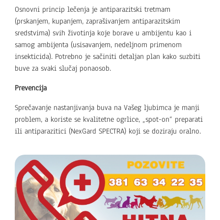
Osnovni princip lečenja je antiparazitski tretmam
(prskanjem, kupanjem, zaprašivanjem antiparazitskim
sredstvima) svih životinja koje borave u ambijentu kao i
samog ambijenta (usisavanjem, nedeljnom primenom
insekticida). Potrebno je sačiniti detaljan plan kako suzbiti
buve za svaki slučaj ponaosob.
Prevencija
Sprečavanje nastanjivanja buva na Vašeg ljubimca je manji
problem, a koriste se kvalitetne ogrlice, „spot-on“ preparati
ili antiparazitici (NexGard SPECTRA) koji se doziraju oralno.