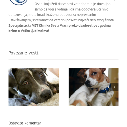
Osobi koja želi da se bavi veterinom nije dovoljno
samo da voli životinje i da ima odgovarajući nivo
obrazovanja, mora imati izraženu potrebu za neprestanim
usavršavanjem, spremnost da veterini posveti najveći deo svog života.
Specijalistička VET Klinika Sveti Vrači preko dvadeset pet godina
brine o Vašim ljubimcima!
Povezane vesti
Ostavite komentar