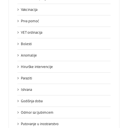
Vakcinacija
Prva pomoć
VET ordinacija
Bolesti
Anomalije
Hirurške intervencije
Paraziti
Ishrana
Godišnja doba
Odmor sa ljubimcem
Putovanje u inostranstvo