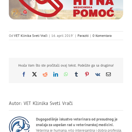
Od
VET Klinika Sveti Vrači
|
16. april 2019'
|
Paraziti
|
0 Komentara
Hvala Vam što ste pročitali ovaj tekst. Podelite ga sa drugima!
Facebook
X
Reddit
LinkedIn
WhatsApp
Tumblr
Pinterest
Vk
Email
Autor:
VET Klinika Sveti Vrači
Dugogodišnje iskustvo veterinara od presudnog je
značaja za uspešan rad u veterinarskoj medicini.
Veterina je humana, vrlo interesantna i dobra profesija.