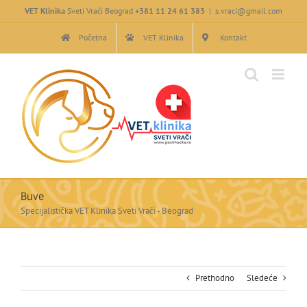
Skip
VET Klinika
Sveti Vrači Beograd
+381 11 24 61 383
|
s.vraci@gmail.com
to
content
Početna
VET Klinika
Kontakt
Buve
Specijalistička VET Klinika Sveti Vrači - Beograd
Prethodno
Sledeće