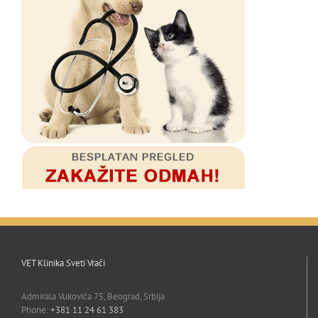
VET Klinika Sveti Vrači
Admirala Vukovića 75, Beograd, Srbija
Phone:
+381 11 24 61 383