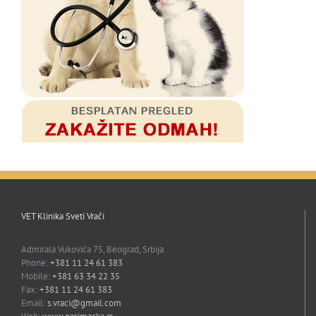
VET Klinika Sveti Vrači
Admirala Vukovića 75, Beograd, Srbija
Phone:
+381 11 24 61 383
Mobile:
+381 63 34 22 35
Fax:
+381 11 24 61 383
Email:
s.vraci@gmail.com