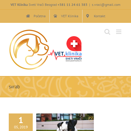
Skip
VET Klinika
Sveti Vrači Beograd
+381 11 24 61 383
|
s.vraci@gmail.com
to
content
Početna
VET Klinika
Kontakt
svrab
1
05, 2019