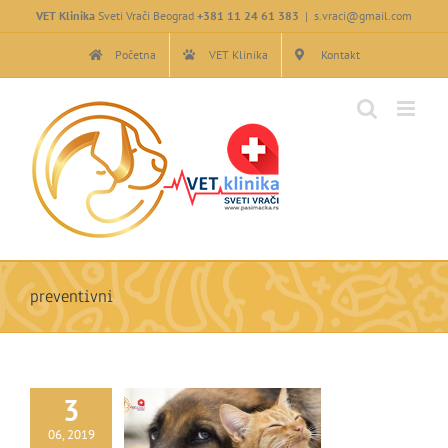
Skip
VET Klinika
Sveti Vrači Beograd
+381 11 24 61 383
|
s.vraci@gmail.com
to
content
Početna
VET Klinika
Kontakt
preventivni
3
06, 2019