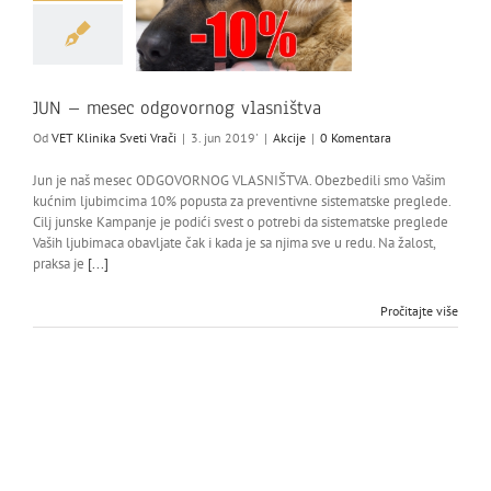
JUN – mesec odgovornog vlasništva
Od
VET Klinika Sveti Vrači
|
3. jun 2019'
|
Akcije
|
0 Komentara
Jun je naš mesec ODGOVORNOG VLASNIŠTVA. Obezbedili smo Vašim
kućnim ljubimcima 10% popusta za preventivne sistematske preglede.
Cilj junske Kampanje je podići svest o potrebi da sistematske preglede
Vaših ljubimaca obavljate čak i kada je sa njima sve u redu. Na žalost,
praksa je
[...]
Pročitajte više