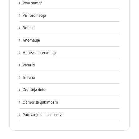
Prva pomoć
VET ordinacija
Bolesti
Anomalije
Hirurške intervencije
Paraziti
Ishrana
Godišnja doba
Odmor sa ljubimcem
Putovanje u inostranstvo