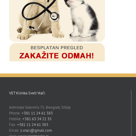
VET Klinika Sveti Vrači
Admirala Vukovića 75, Beograd, Srbija
Phone:
+381 11 24 61 383
Mobile:
+381 63 34 22 35
Fax:
+381 11 24 61 383
Email:
s.vraci@gmail.com