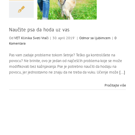
Naučite psa da hoda uz vas
Od
VET Klinika Sveti Vrači
|
30. april 2019'
|
Odmor sa ljubimcem
|
0
Komentara
Pas vam zadaje probleme tokom šetnje? Teško ga kontrolišete na
povocu? Ne brinite, ovo je jedan od najčešćih problema koje se može
modifikovati bez kažnjavanja. Pse je potrebno naučiti da hodaju na
povocu, jer jednostavno ne znaju da ne treba da vuku. Učenje može
[...]
Pročitajte više