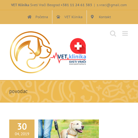
Skip
VET Klinika
Sveti Vrači Beograd
+381 11 24 61 383
|
s.vraci@gmail.com
to
content
Početna
VET Klinika
Kontakt
povodac
30
04, 2019