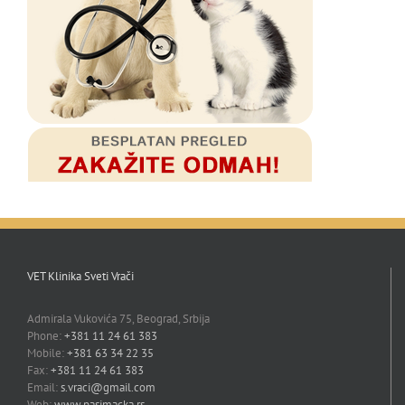
VET Klinika Sveti Vrači
Admirala Vukovića 75, Beograd, Srbija
Phone:
+381 11 24 61 383
Mobile:
+381 63 34 22 35
Fax:
+381 11 24 61 383
Email:
s.vraci@gmail.com
Web:
www.pasimacka.rs