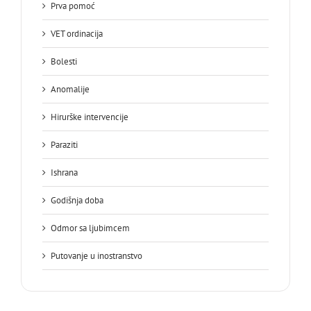
Prva pomoć
VET ordinacija
Bolesti
Anomalije
Hirurške intervencije
Paraziti
Ishrana
Godišnja doba
Odmor sa ljubimcem
Putovanje u inostranstvo