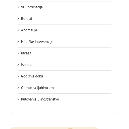
VET ordinacija
Bolesti
Anomalije
Hirurške intervencije
Paraziti
Ishrana
Godišnja doba
Odmor sa ljubimcem
Putovanje u inostranstvo