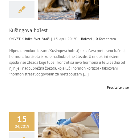
Kušingova bolest
Od
VET Klinika Sveti Vrači
|
15. april 2019'
|
Bolesti
|
0 Komentara
Hiperadrenokorticizam (Kušingova bolest) označava preterano lučenje
hormona kortizola iz kore nadbubrežne žlezde. U endokrini sistem
spada više žlezda koje luče i kontrolišu nivo hormona u telu. Jedna od
njih je i nadbubrežna žlezda, koja luči hormon kortizol - takozvani
"hormon stresa", odgovoran za metabolizam
[...]
Pročitajte više
15
04, 2019