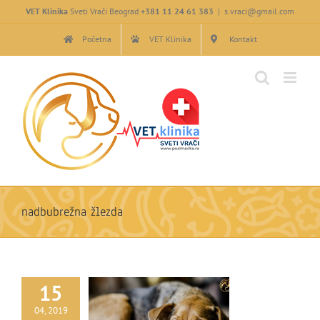
Skip
VET Klinika
Sveti Vrači Beograd
+381 11 24 61 383
|
s.vraci@gmail.com
to
content
Početna
VET Klinika
Kontakt
nadbubrežna žlezda
15
04, 2019