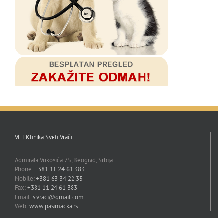
VET Klinika Sveti Vrači
Admirala Vukovića 75, Beograd, Srbija
Phone:
+381 11 24 61 383
Mobile:
+381 63 34 22 35
Fax:
+381 11 24 61 383
Email:
s.vraci@gmail.com
Web:
www.pasimacka.rs