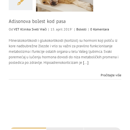
Adisonova bolest kod pasa
Od
VET Klinika Sveti Vrači
|
15. april 2019'
|
Bolesti
|
0 Komentara
Mineralokortikoidi i glukokortikoidi (kortizol) su hormoni koji potiču iz
kore nadbubrežne žlezde i vrlo su važni za pravilno funkcionisanje
metabolizma i funkcije ostalih organa u telu Vašeg ljubimca. Svaki
poremećaj u lučenju hormona dovodi do niza metaboličkih promena i
posledica po zdravlje. Hipoadrenokorticizam je
[...]
Pročitajte više