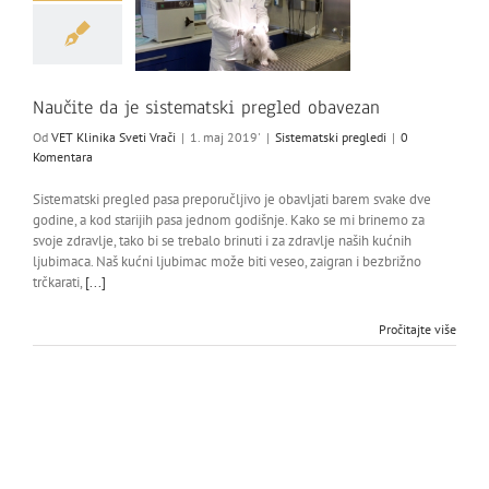
Naučite da je sistematski pregled obavezan
Od
VET Klinika Sveti Vrači
|
1. maj 2019'
|
Sistematski pregledi
|
0
Komentara
Sistematski pregled pasa preporučljivo je obavljati barem svake dve
godine, a kod starijih pasa jednom godišnje. Kako se mi brinemo za
svoje zdravlje, tako bi se trebalo brinuti i za zdravlje naših kućnih
ljubimaca. Naš kućni ljubimac može biti veseo, zaigran i bezbrižno
trčkarati,
[...]
Pročitajte više