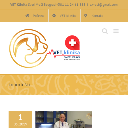
Skip
VET Klinika
Sveti Vrači Beograd
+381 11 24 61 383
|
s.vraci@gmail.com
to
content
Početna
VET Klinika
Kontakt
koprološki
1
05, 2019