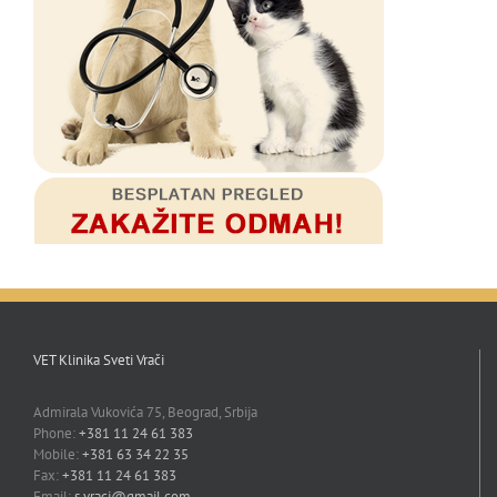
VET Klinika Sveti Vrači
Admirala Vukovića 75, Beograd, Srbija
Phone:
+381 11 24 61 383
Mobile:
+381 63 34 22 35
Fax:
+381 11 24 61 383
Email:
s.vraci@gmail.com