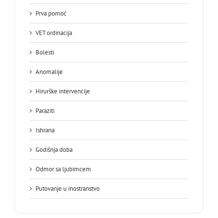
Prva pomoć
VET ordinacija
Bolesti
Anomalije
Hirurške intervencije
Paraziti
Ishrana
Godišnja doba
Odmor sa ljubimcem
Putovanje u inostranstvo