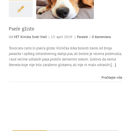
Pseće gliste
Od
VET Klinika Sveti Vrači
|
13. april 2019'
|
Paraziti
|
0 Komentara
Toxocara canis ili pseća glista: Klinička slika bolesti zavisi od broja
parazita i opšteg zdravstvenog stanja psa, ali bolest je veoma podmukla,
i kod većine odraslih pasa protiče skrivenim tokom. Gotovo da nema
šteneta koje nije bilo zaraženo glistama, ali nije ni malo odraslih
[...]
Pročitajte više