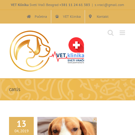
Skip
VET Klinika
Sveti Vrači Beograd
+381 11 24 61 383
|
s.vraci@gmail.com
to
content
Početna
VET Klinika
Kontakt
canis
13
04, 2019