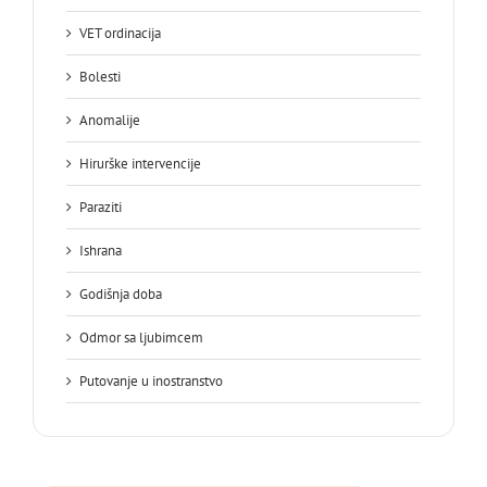
VET ordinacija
Bolesti
Anomalije
Hirurške intervencije
Paraziti
Ishrana
Godišnja doba
Odmor sa ljubimcem
Putovanje u inostranstvo