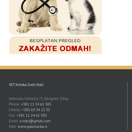
VET Klinika Sveti Vrači
Admirala Vukovića 75, Beograd, Srbija
Phone:
+381 11 24 61 383
Mobile:
+381 63 34 22 35
Fax:
+381 11 24 61 383
Email:
s.vraci@gmail.com
Web:
www.pasimacka.rs