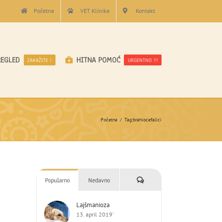
Početna
VET Klinika
Kontakt
REGLED
HITNA POMOĆ
ZAKAŽITE !
URGENTNO !!!
Početna
Tag:
brahiocefalici
Komentari
Popularno
Nedavno
Lajšmanioza
13. april 2019'