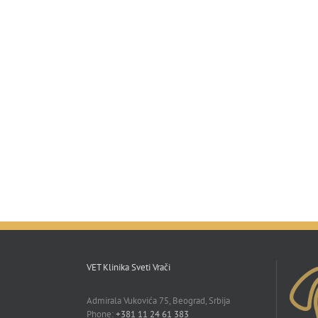
VET Klinika Sveti Vrači
Admirala Vukovića 75, Beograd, Srbija
Phone:
+381 11 24 61 383