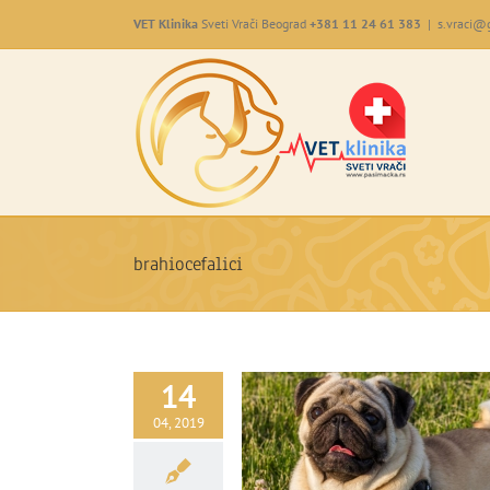
Skip
VET Klinika
Sveti Vrači Beograd
+381 11 24 61 383
|
s.vraci@
to
content
brahiocefalici
14
04, 2019