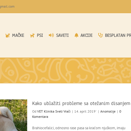
gmail.com
MAČKE
PSI
SAVETI
AKCIJE
BESPLATAN P
Kako ublažiti probleme sa otežanim disanjem
Od
VET Klinika Sveti Vrači
|
14. april 2019'
|
Anomalije
|
0
Komentara
Brahiocefalici, odnosno rase pasa sa kraćom njuškom, imaju