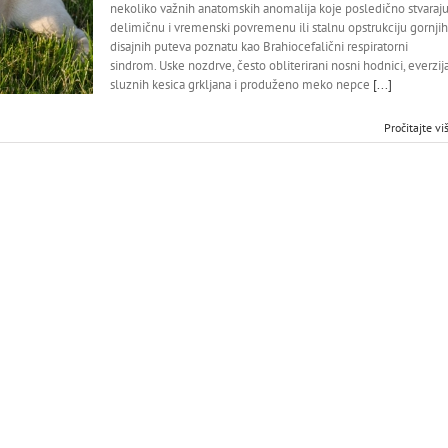
nekoliko važnih anatomskih anomalija koje posledično stvaraj
delimičnu i vremenski povremenu ili stalnu opstrukciju gornjih
disajnih puteva poznatu kao Brahiocefalični respiratorni
sindrom. Uske nozdrve, često obliterirani nosni hodnici, everzij
sluznih kesica grkljana i produženo meko nepce
[...]
Pročitajte vi