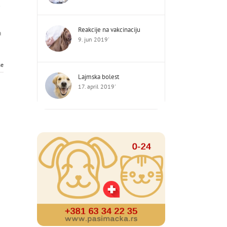
u
Reakcije na vakcinaciju
a
9. jun 2019'
še
Lajmska bolest
17. april 2019'